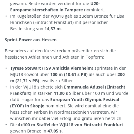
gewann. Beide wurden verdient für die
U20-
Europameisterschaften in Tampere
nominiert.
Im Kugelstoßen der WJU18 gab es zudem Bronze für Lisa
Hinrichsen (Eintracht Frankfurt) mit persönlicher
Bestleistung von
14,57 m
.
Sprint-Power aus Hessen
Besonders auf den Kurzstrecken präsentierten sich die
hessischen Athletinnen und Athleten in Topform:
Tyrese Stewart (TSV Amicitia Viernheim)
sprintete in der
MJU18 sowohl über
100 m (10,61 s PB)
als auch über
200
m (21,71 s PB)
jeweils zu Silber.
In der WJU18 sicherte sich
Emmanuela Adusei (Eintracht
Frankfurt)
in starken
11,90 s
Silber über 100 m und wurde
dafür sogar für das
European Youth Olympic Festival
(EYOF) in Skopje
nominiert. Sie wird damit alleine die
hessischen Farben in Nordmazedonien vertreten, wir
wünschen ihr dabei viel Erfolg und gratulieren herzlich.
Die
4x100 m-Staffel der WJU18 von Eintracht Frankfurt
gewann Bronze in
47,05 s
.