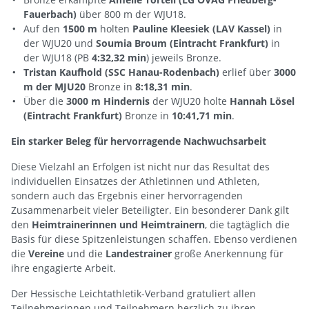
Fauerbach)
über 800 m der WJU18.
Auf den
1500 m
holten
Pauline Kleesiek (LAV Kassel)
in
der WJU20 und
Soumia Broum (Eintracht Frankfurt)
in
der WJU18 (PB
4:32,32 min
) jeweils Bronze.
Tristan Kaufhold (SSC Hanau-Rodenbach)
erlief über
3000
m der MJU20
Bronze in
8:18,31 min
.
Über die
3000 m Hindernis
der WJU20 holte
Hannah Lösel
(Eintracht Frankfurt)
Bronze in
10:41,71 min
.
Ein starker Beleg für hervorragende Nachwuchsarbeit
Diese Vielzahl an Erfolgen ist nicht nur das Resultat des
individuellen Einsatzes der Athletinnen und Athleten,
sondern auch das Ergebnis einer hervorragenden
Zusammenarbeit vieler Beteiligter. Ein besonderer Dank gilt
den
Heimtrainerinnen und Heimtrainern
, die tagtäglich die
Basis für diese Spitzenleistungen schaffen. Ebenso verdienen
die
Vereine
und die
Landestrainer
große Anerkennung für
ihre engagierte Arbeit.
Der Hessische Leichtathletik-Verband gratuliert allen
Teilnehmerinnen und Teilnehmern herzlich zu ihren