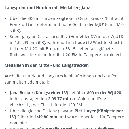
Langsprint und Hürden mit Medaillenglanz
Über die 400 m Hürden zeigte sich Oskar Krauss (Eintracht
Frankfurt) in Topform und holte Gold in der MJU18 in 53,10
s (PB).
Silber ging an Greta Lucia Ritz (Hünfelder SV) in der WJU18
in 1:02,09 min (PB), während Finn Rode (TV Wächtersbach)
bei der MJU20 mit Bronze in 53,15 s ebenfalls glänzte.
Rode wurde zudem für die U20-EM in Tampere nominiert.
Medaillen in den Mittel- und Langstrecken
Auch die Mittel- und Langstreckenläuferinnen und -läufer
sammelten Edelmetall:
Jana Becker (Königsteiner LV)
lief über
800 m der WJU20
in herausragenden
2:03,77 min
zu Gold und löste
gleichzeitig das Ticket für die U20-EM.
Über die gleiche Distanz gewann
Piet Hoyer (Königsteiner
LV)
Silber in
1:49,86 min
und wurde ebenfalls für Tampere
nominiert.
Bronze erkämpfte
Amelie Tortell (LG OVAG Friedberg-