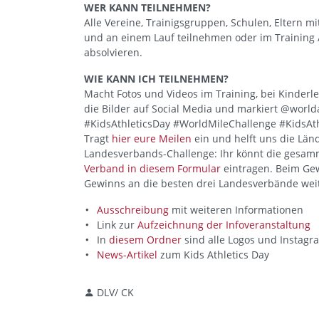
WER KANN TEILNEHMEN?
Alle Vereine, Trainigsgruppen, Schulen, Eltern mi
und an einem Lauf teilnehmen oder im Training /
absolvieren.
WIE KANN ICH TEILNEHMEN?
Macht Fotos und Videos im Training, bei Kinderl
die Bilder auf Social Media und markiert @world
#KidsAthleticsDay #WorldMileChallenge #KidsAt
Tragt
hier eure Meilen
ein und helft uns die Länd
Landesverbands-Challenge: Ihr könnt die gesa
Verband in diesem Formular
eintragen. Beim Gew
Gewinns an die besten drei Landesverbände wei
Ausschreibung
mit weiteren Informationen
Link zur
Aufzeichnung der Infoveranstaltung
In
diesem Ordner
sind alle Logos und Instagr
News-Artikel
zum Kids Athletics Day
DLV/ CK