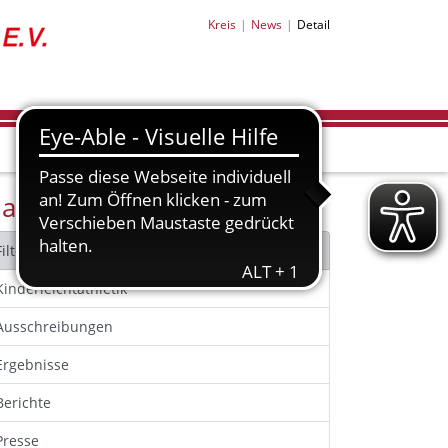
Kreis
News
Detail
achrichten Filter
Filter zurücksetzen
Kinderleichtathletik
Ausschreibungen
Ergebnisse
Berichte
Presse