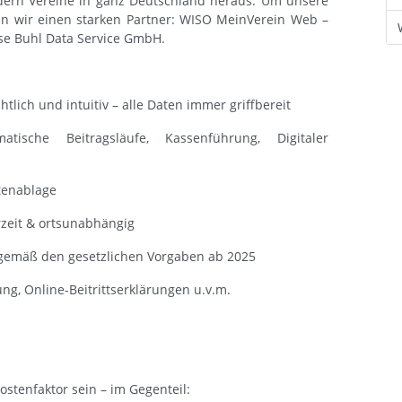
ern Vereine in ganz Deutschland heraus. Um unsere
len wir einen starken Partner: WISO MeinVerein Web –
se Buhl Data Service GmbH.
htlich und intuitiv – alle Daten immer griffbereit
tische Beitragsläufe, Kassenführung, Digitaler
enablage
rzeit & ortsunabhängig
 gemäß den gesetzlichen Vorgaben ab 2025
ng, Online-Beitrittserklärungen u.v.m.
ostenfaktor sein – im Gegenteil: