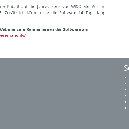
25 % Rabatt auf die Jahreslizenz von WISO MeinVerein
5
. Zusätzlich können sie die Software 14 Tage lang
Webinar zum Kennenlernen der Software am
erein.de/hlv/
S