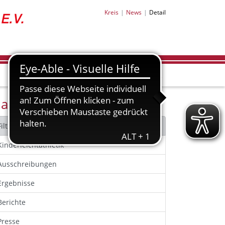
Kreis
News
Detail
achrichten Filter
Filter zurücksetzen
Kinderleichtathletik
Ausschreibungen
Ergebnisse
Berichte
Presse