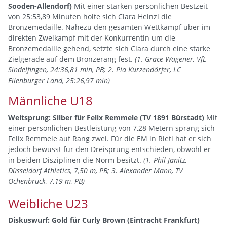
Sooden-Allendorf)
Mit einer starken persönlichen Bestzeit
von 25:53,89 Minuten holte sich Clara Heinzl die
Bronzemedaille. Nahezu den gesamten Wettkampf über im
direkten Zweikampf mit der Konkurrentin um die
Bronzemedaille gehend, setzte sich Clara durch eine starke
Zielgerade auf dem Bronzerang fest.
(1. Grace Wagener, VfL
Sindelfingen, 24:36,81 min, PB; 2. Pia Kurzendörfer, LC
Eilenburger Land, 25:26,97 min)
Männliche U18
Weitsprung: Silber für Felix Remmele (TV 1891 Bürstadt)
Mit
einer persönlichen Bestleistung von 7,28 Metern sprang sich
Felix Remmele auf Rang zwei. Für die EM in Rieti hat er sich
jedoch bewusst für den Dreisprung entschieden, obwohl er
in beiden Disziplinen die Norm besitzt.
(1. Phil Janitz,
Düsseldorf Athletics, 7,50 m, PB; 3. Alexander Mann, TV
Ochenbruck, 7,19 m, PB)
Weibliche U23
Diskuswurf: Gold für Curly Brown (Eintracht Frankfurt)