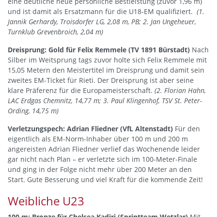
eine deutliche neue persönliche Bestleistung (zuvor 1,96 m)
und ist damit als Ersatzmann für die U18-EM qualifiziert.
(1.
Jannik Gerhardy, Troisdorfer LG, 2,08 m, PB; 2. Jan Ungeheuer,
Turnklub Grevenbroich, 2,04 m)
Dreisprung: Gold für Felix Remmele (TV 1891 Bürstadt)
Nach
Silber im Weitsprung tags zuvor holte sich Felix Remmele mit
15,05 Metern den Meistertitel im Dreisprung und damit sein
zweites EM-Ticket für Rieti. Der Dreisprung ist aber seine
klare Präferenz für die Europameisterschaft.
(2. Florian Hahn,
LAC Erdgas Chemnitz, 14,77 m; 3. Paul Klingenhof, TSV St. Peter-
Ording, 14,75 m)
Verletzungspech: Adrian Fliedner (VfL Altenstadt)
Für den
eigentlich als EM-Norm-Inhaber über 100 m und 200 m
angereisten Adrian Fliedner verlief das Wochenende leider
gar nicht nach Plan – er verletzte sich im 100-Meter-Finale
und ging in der Folge nicht mehr über 200 Meter an den
Start. Gute Besserung und viel Kraft für die kommende Zeit!
Weibliche U23
100 m: Bronze für Chelsea Kadiri (Sprintteam Wetzlar)
Mit