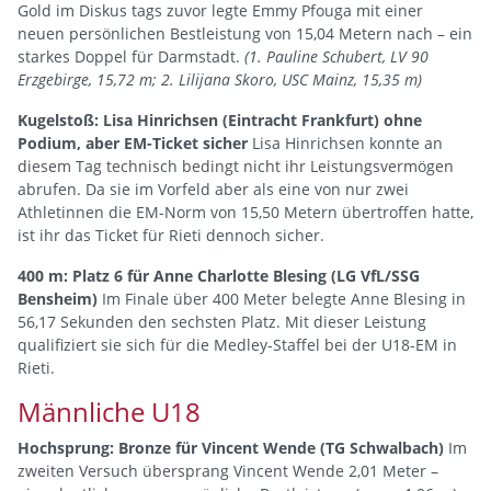
Gold im Diskus tags zuvor legte Emmy Pfouga mit einer
neuen persönlichen Bestleistung von 15,04 Metern nach – ein
starkes Doppel für Darmstadt.
(1. Pauline Schubert, LV 90
Erzgebirge, 15,72 m; 2. Lilijana Skoro, USC Mainz, 15,35 m)
Kugelstoß: Lisa Hinrichsen (Eintracht Frankfurt) ohne
Podium, aber EM-Ticket sicher
Lisa Hinrichsen konnte an
diesem Tag technisch bedingt nicht ihr Leistungsvermögen
abrufen. Da sie im Vorfeld aber als eine von nur zwei
Athletinnen die EM-Norm von 15,50 Metern übertroffen hatte,
ist ihr das Ticket für Rieti dennoch sicher.
400 m:
Platz 6 für Anne Charlotte Blesing (LG VfL/SSG
Bensheim)
Im Finale über 400 Meter belegte Anne Blesing in
56,17 Sekunden den sechsten Platz. Mit dieser Leistung
qualifiziert sie sich für die Medley-Staffel bei der U18-EM in
Rieti.
Männliche U18
Hochsprung: Bronze für Vincent Wende (TG Schwalbach)
Im
zweiten Versuch übersprang Vincent Wende 2,01 Meter –