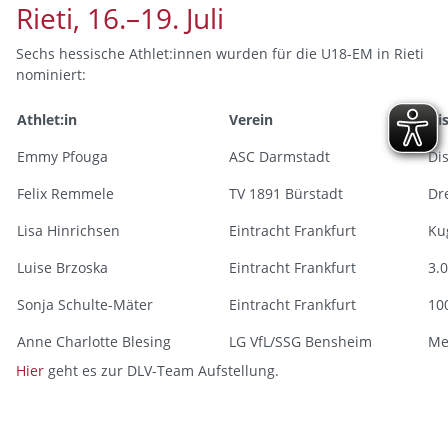
Rieti, 16.–19. Juli
Sechs hessische Athlet:innen wurden für die U18-EM in Rieti
nominiert:
Athlet:in
Verein
Dis
Emmy Pfouga
ASC Darmstadt
Di
Felix Remmele
TV 1891 Bürstadt
Dr
Lisa Hinrichsen
Eintracht Frankfurt
Ku
Luise Brzoska
Eintracht Frankfurt
3.
Sonja Schulte-Mäter
Eintracht Frankfurt
10
Anne Charlotte Blesing
LG VfL/SSG Bensheim
Me
Hier
geht es zur DLV-Team Aufstellung.