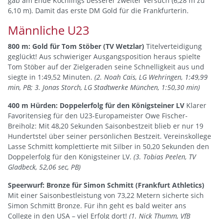
gab am Ende Köchlings besserer zweiter Versuch (6,28 m zu
6,10 m). Damit das erste DM Gold für die Frankfurterin.
Männliche U23
800 m: Gold für Tom Stöber (TV Wetzlar)
Titelverteidigung
geglückt! Aus schwieriger Ausgangsposition heraus spielte
Tom Stöber auf der Zielgeraden seine Schnelligkeit aus und
siegte in 1:49,52 Minuten.
(2. Noah Cais, LG Wehringen, 1:49,99
min, PB; 3. Jonas Storch, LG Stadtwerke München, 1:50,30 min)
400 m Hürden: Doppelerfolg für den Königsteiner LV
Klarer
Favoritensieg für den U23-Europameister Owe Fischer-
Breiholz: Mit 48,20 Sekunden Saisonbestzeit blieb er nur 19
Hundertstel über seiner persönlichen Bestzeit. Vereinskollege
Lasse Schmitt komplettierte mit Silber in 50,20 Sekunden den
Doppelerfolg für den Königsteiner LV.
(3. Tobias Peelen, TV
Gladbeck, 52,06 sec, PB)
Speerwurf: Bronze für Simon Schmitt (Frankfurt Athletics)
Mit einer Saisonbestleistung von 73,22 Metern sicherte sich
Simon Schmitt Bronze. Für ihn geht es bald weiter ans
College in den USA – viel Erfolg dort!
(1. Nick Thumm, VfB