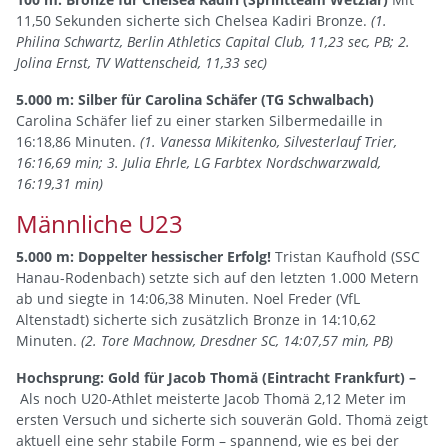
11,50 Sekunden sicherte sich Chelsea Kadiri Bronze.
(1.
Philina Schwartz, Berlin Athletics Capital Club, 11,23 sec, PB; 2.
Jolina Ernst, TV Wattenscheid, 11,33 sec)
5.000 m: Silber für Carolina Schäfer (TG Schwalbach)
Carolina Schäfer lief zu einer starken Silbermedaille in
16:18,86 Minuten.
(1. Vanessa Mikitenko, Silvesterlauf Trier,
16:16,69 min; 3. Julia Ehrle, LG Farbtex Nordschwarzwald,
16:19,31 min)
Männliche U23
5.000 m: Doppelter hessischer Erfolg!
Tristan Kaufhold (SSC
Hanau-Rodenbach) setzte sich auf den letzten 1.000 Metern
ab und siegte in 14:06,38 Minuten. Noel Freder (VfL
Altenstadt) sicherte sich zusätzlich Bronze in 14:10,62
Minuten.
(2. Tore Machnow, Dresdner SC, 14:07,57 min, PB)
Hochsprung: Gold für Jacob Thomä (Eintracht Frankfurt) –
Als noch U20-Athlet meisterte Jacob Thomä 2,12 Meter im
ersten Versuch und sicherte sich souverän Gold. Thomä zeigt
aktuell eine sehr stabile Form – spannend, wie es bei der