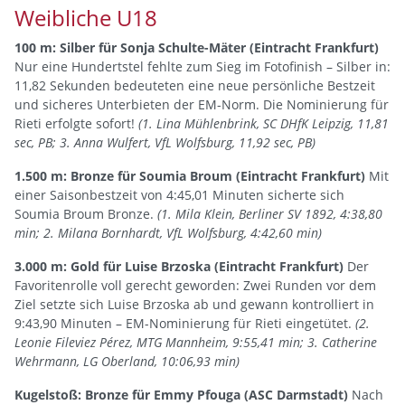
Weibliche U18
100 m: Silber für Sonja Schulte-Mäter (Eintracht Frankfurt)
Nur eine Hundertstel fehlte zum Sieg im Fotofinish – Silber in:
11,82 Sekunden bedeuteten eine neue persönliche Bestzeit
und sicheres Unterbieten der EM-Norm. Die Nominierung für
Rieti erfolgte sofort!
(1. Lina Mühlenbrink, SC DHfK Leipzig, 11,81
sec, PB; 3. Anna Wulfert, VfL Wolfsburg, 11,92 sec, PB)
1.500 m: Bronze für Soumia Broum (Eintracht Frankfurt)
Mit
einer Saisonbestzeit von 4:45,01 Minuten sicherte sich
Soumia Broum Bronze.
(1. Mila Klein, Berliner SV 1892, 4:38,80
min; 2. Milana Bornhardt, VfL Wolfsburg, 4:42,60 min)
3.000 m: Gold für Luise Brzoska (Eintracht Frankfurt)
Der
Favoritenrolle voll gerecht geworden: Zwei Runden vor dem
Ziel setzte sich Luise Brzoska ab und gewann kontrolliert in
9:43,90 Minuten – EM-Nominierung für Rieti eingetütet.
(2.
Leonie Fileviez Pérez, MTG Mannheim, 9:55,41 min; 3. Catherine
Wehrmann, LG Oberland, 10:06,93 min)
Kugelstoß: Bronze für Emmy Pfouga (ASC Darmstadt)
Nach